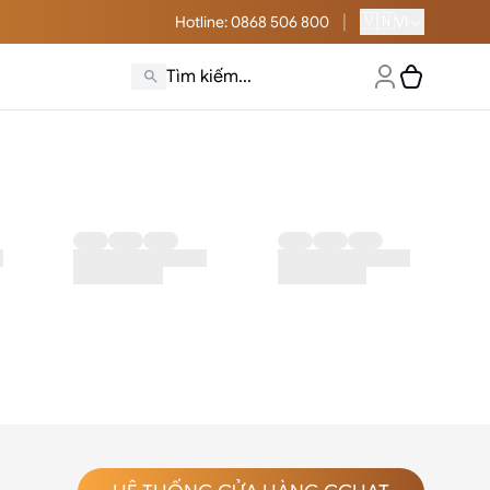
|
🇻🇳
Hotline
: 0868 506 800
VI