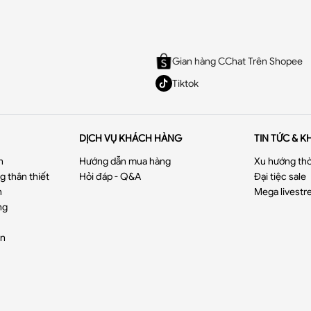
Gian hàng CChat Trên Shopee
Tiktok
DỊCH VỤ KHÁCH HÀNG
TIN TỨC & K
n
Hướng dẫn mua hàng
Xu hướng thờ
 thân thiết
Hỏi đáp - Q&A
Đại tiệc sale
n
Mega livestr
ng
ển