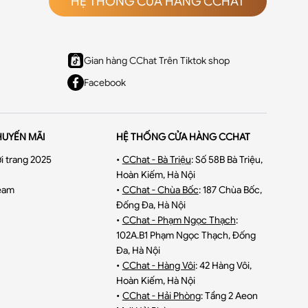
HỆ THỐNG CỬA HÀNG CCHAT
Gian hàng CChat Trên Tiktok shop
Facebook
HUYẾN MÃI
HỆ THỐNG CỬA HÀNG CCHAT
i trang 2025
•
CChat - Bà Triệu
:
Số 58B Bà Triệu,
Hoàn Kiếm, Hà Nội
eam
•
CChat - Chùa Bốc
:
187 Chùa Bốc,
Đống Đa, Hà Nội
•
CChat - Phạm Ngọc Thạch
:
102A.B1 Phạm Ngọc Thạch, Đống
Đa, Hà Nội
•
CChat - Hàng Vôi
:
42 Hàng Vôi,
Hoàn Kiếm, Hà Nội
•
CChat - Hải Phòng
:
Tầng 2 Aeon