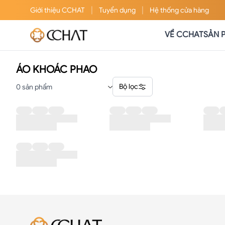
|
|
Giới thiệu
CCHAT
Tuyển dụng
Hệ thống cửa hàng
VỀ CCHAT
SẢN 
ÁO KHOÁC PHAO
Bộ lọc
0
sản phẩm