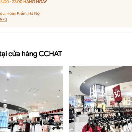
8:00
-
22:00
HÀNG NGÀY
iệu, Hoàn Kiếm, Hà Nội
 970
 tại cửa hàng CCHAT