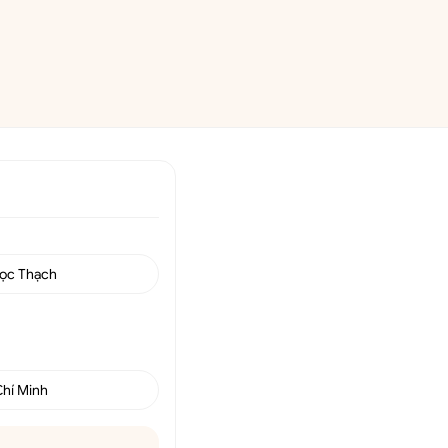
ọc Thạch
Chí Minh