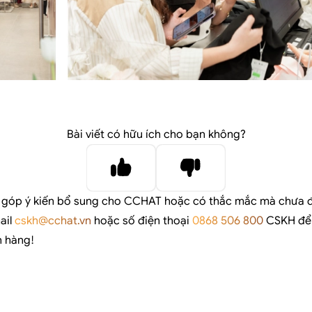
Bài viết có hữu ích cho bạn không?
góp ý kiến bổ sung cho CCHAT hoặc có thắc mắc mà chưa đư
ail
cskh@cchat.vn
hoặc số điện thoại
0868 506 800
CSKH để 
h hàng!