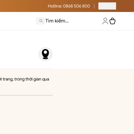
|
🇻🇳
Hotline
: 0868 506 800
VI
trang, trong thời gian qua