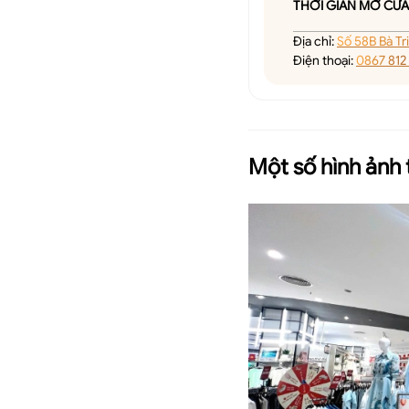
THỜI GIAN MỞ CỬA
Địa chỉ
:
Số 58B Bà Tr
Điện thoại
:
0867 812
Một số hình ảnh