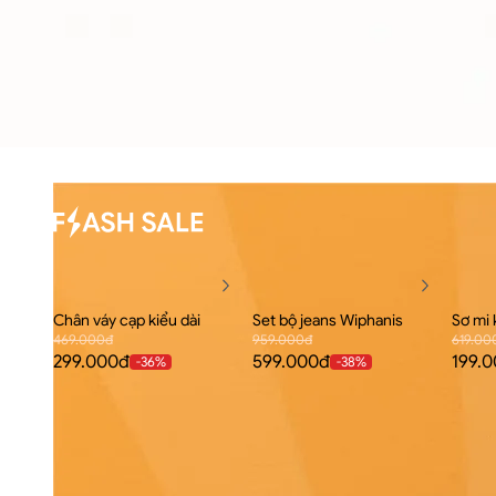
Chân váy cạp kiểu dài
Set bộ jeans Wiphanis
Sơ mi 
469.000đ
959.000đ
619.00
299.000đ
599.000đ
199.
-
36
%
-
38
%