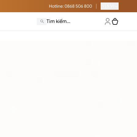
|
🇻🇳
Hotline
: 0868 506 800
VI