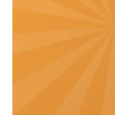
Sơ mi kiểu
Áo Thun