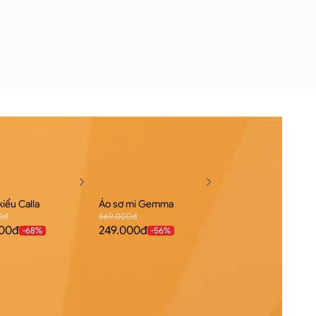
kiểu Calla
Áo sơ mi Gemma
0đ
569.000đ
000đ
249.000đ
-
68
%
-
56
%