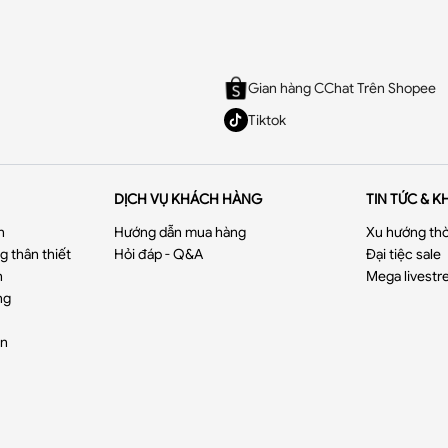
Gian hàng CChat Trên Shopee
Tiktok
DỊCH VỤ KHÁCH HÀNG
TIN TỨC & K
n
Hướng dẫn mua hàng
Xu hướng thờ
 thân thiết
Hỏi đáp - Q&A
Đại tiệc sale
n
Mega livestr
ng
ển