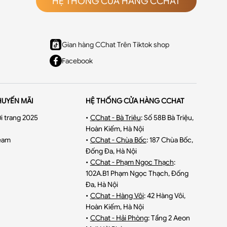
HỆ THỐNG CỬA HÀNG CCHAT
Gian hàng CChat Trên Tiktok shop
Facebook
HUYẾN MÃI
HỆ THỐNG CỬA HÀNG CCHAT
i trang 2025
•
CChat - Bà Triệu
:
Số 58B Bà Triệu,
Hoàn Kiếm, Hà Nội
eam
•
CChat - Chùa Bốc
:
187 Chùa Bốc,
Đống Đa, Hà Nội
•
CChat - Phạm Ngọc Thạch
:
102A.B1 Phạm Ngọc Thạch, Đống
Đa, Hà Nội
•
CChat - Hàng Vôi
:
42 Hàng Vôi,
Hoàn Kiếm, Hà Nội
•
CChat - Hải Phòng
:
Tầng 2 Aeon