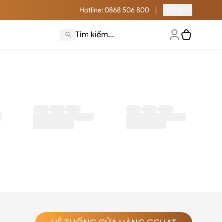
|
🇻🇳
Hotline
: 0868 506 800
VI