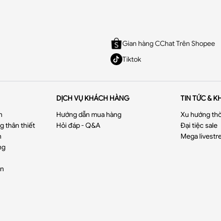
Gian hàng CChat Trên Shopee
Tiktok
DỊCH VỤ KHÁCH HÀNG
TIN TỨC & K
n
Hướng dẫn mua hàng
Xu hướng thờ
 thân thiết
Hỏi đáp - Q&A
Đại tiệc sale
n
Mega livestr
ng
ển