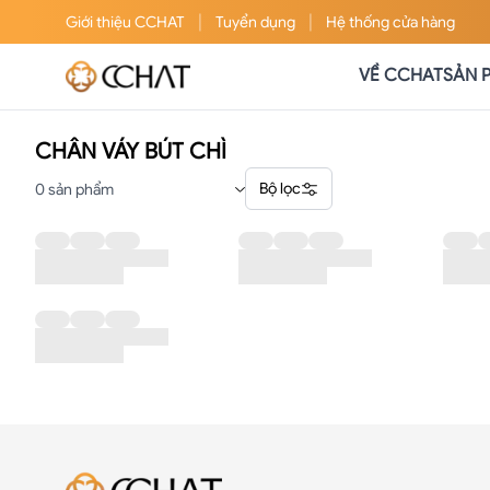
|
|
Giới thiệu
CCHAT
Tuyển dụng
Hệ thống cửa hàng
VỀ CCHAT
SẢN 
CHÂN VÁY BÚT CHÌ
Bộ lọc
0
sản phẩm