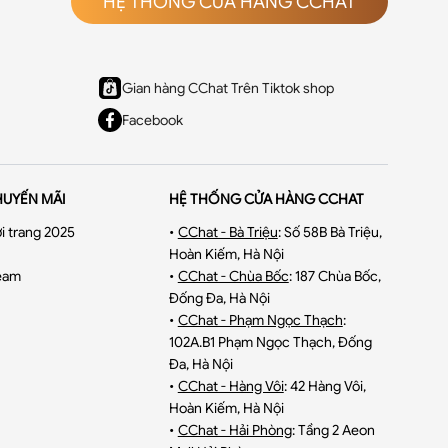
HỆ THỐNG CỬA HÀNG CCHAT
Gian hàng CChat Trên Tiktok shop
Facebook
HUYẾN MÃI
HỆ THỐNG CỬA HÀNG CCHAT
i trang 2025
•
CChat - Bà Triệu
:
Số 58B Bà Triệu,
Hoàn Kiếm, Hà Nội
eam
•
CChat - Chùa Bốc
:
187 Chùa Bốc,
Đống Đa, Hà Nội
•
CChat - Phạm Ngọc Thạch
:
102A.B1 Phạm Ngọc Thạch, Đống
Đa, Hà Nội
•
CChat - Hàng Vôi
:
42 Hàng Vôi,
Hoàn Kiếm, Hà Nội
•
CChat - Hải Phòng
:
Tầng 2 Aeon