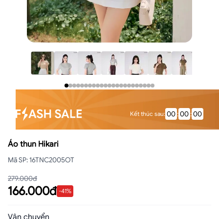
00
:
00
:
00
Kết thúc sau
:
Áo thun Hikari
Mã SP
:
16TNC2005OT
279.000đ
166.000đ
-
41
%
Vận chuyển