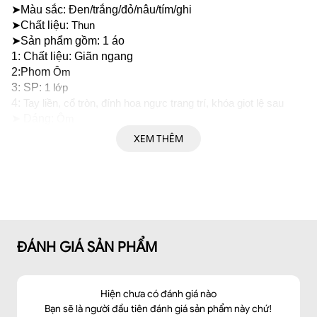
➤Màu sắc: Đen/trắng/đỏ/nâu/tím/ghi
➤Chất liệu: 
Thun
➤Sản phẩm gồm: 1 áo
1: Chất liệu: Giãn ngang
2:Phom 
Ôm
3: SP: 
1 lớp 
4: 
Tay liền, cổ tròn, đính hoa ngực trang trí, khóa giọt lệ sau
➤ Dáng: 
Ôm
➤Thông số size: S/ M/ L/XL/XXL
XEM THÊM
ĐÁNH GIÁ SẢN PHẨM
Hiện chưa có đánh giá nào
Bạn sẽ là người đầu tiên đánh giá sản phẩm này chứ!