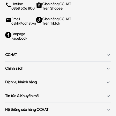
Hotline
Gian hàng CCHAT
0868 506 800
Trên Shopee
Email
Gian hàng CCHAT
cskh@cchat.vn
Trên Tiktok
Fanpage
Facebook
CCHAT
Giới thiệu
Chính sách
Tuyển dụng
Chính sách điều khoản
Hệ thống cửa hàng
Dịch vụ khách hàng
Chính sách khách hàng thân thiết
Hướng dẫn mua hàng
Chính sách thanh toán
Tin tức & Khuyến mãi
Hỏi đáp - Q&A
Chính sách đổi/trả hàng
Xu hướng thời trang 2025
Hệ thống cửa hàng CCHAT
Chính sách bảo hành
Đại tiệc sale