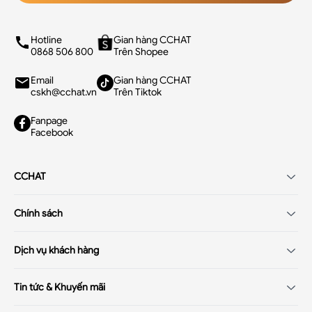
Hotline
Gian hàng CCHAT
0868 506 800
Trên Shopee
Email
Gian hàng CCHAT
cskh@cchat.vn
Trên Tiktok
Fanpage
Facebook
CCHAT
Giới thiệu
Chính sách
Tuyển dụng
Chính sách điều khoản
Hệ thống cửa hàng
Dịch vụ khách hàng
Chính sách khách hàng thân thiết
Hướng dẫn mua hàng
Chính sách thanh toán
Tin tức & Khuyến mãi
Hỏi đáp - Q&A
Chính sách đổi/trả hàng