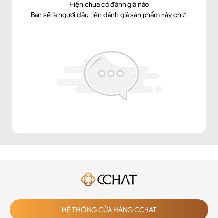
Hiện chưa có đánh giá nào
Bạn sẽ là người đầu tiên đánh giá sản phẩm này chứ!
1. THÔNG TIN SẢN PHẨM
➤Tên sản phẩm: Chân váy cạp kiểu dài
➤Thương hiệu: CChat Clothes
➤Màu sắc: Đen
➤Chất liệu: Tuytsi
➤Sản phẩm bao gồm: 1 chân váy nữ
1: Chất liệu vải tuýt si bề mặt nổi vân sợi, lên form tốt
2: Phom A
3: SP 2 lớp
4: CV mở khóa moi trước
5: Đặc điểm nổi bật: Chân váy A đứng lên form tốt với
chi tiết diễu chỉ cạp TT tinh tế trẻ trung
➤Kiểu dáng: Dáng A
HỆ THỐNG CỬA HÀNG CCHAT
➤Thông số size: S/ M/ L