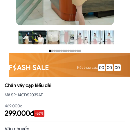
00
:
00
:
00
Kết thúc sau
:
Chân váy cạp kiểu dài
Mã SP
:
14CDS2039AT
469.000đ
299.000đ
-
36
%
Vận chuyển