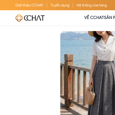
|
|
Giới thiệu
CCHAT
Tuyển dụng
Hệ thống cửa hàng
VỀ CCHAT
SẢN 