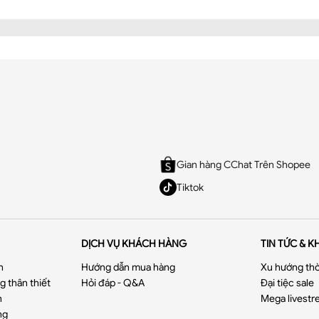
Gian hàng CChat Trên Shopee
Tiktok
DỊCH VỤ KHÁCH HÀNG
TIN TỨC & K
n
Hướng dẫn mua hàng
Xu hướng thờ
 thân thiết
Hỏi đáp - Q&A
Đại tiệc sale
n
Mega livestr
ng