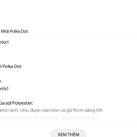
 Midi Polka Dot
19XT
 Polka Dot
s
n
poly)
ủa sợi Polyester:
 khó rách, chịu được mài mòn và giữ form dáng tốt.
ợc hình dáng quần áo lâu dài, tiết kiệm công là ủi.
t ẩm kém, chống thấm nước và nhanh khô, lý tưởng cho đồ ngoài 
hó phai màu sau nhiều lần giặt và tiếp xúc ánh nắng.
XEM THÊM