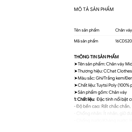
MÔ TẢ SẢN PHẨM
Tên sản phẩm
Chân váy
Mã sản phẩm
16CDS20
THÔNG TIN SẢN PHẨM
➤Tên sản phẩm: Chân váy Midi
➤Thương hiệu: CChat Clothe
➤Màu sắc: Ghi/Trắng kem/Đe
➤Chất liệu: Tuytsi Poly (100% 
➤Sản phẩm gồm: Chân váy
Đặc tính nổi bật c
1: Chất liệu
:
- Độ bền cao: Rất chắc chắn,
- Chống nhăn: Ít nhăn, giữ đư
- Chống nước/Kháng nước: Hú
- Giữ màu tốt: Màu sắc bền, k