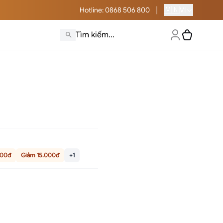
|
🇻🇳
Hotline
: 0868 506 800
VI
000đ
Giảm 15.000đ
+1