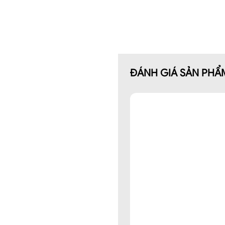
- Chống nấm mốc & kháng khu
- Chống tia UV: Một số loại có
2: Số lớp:
2 lớp
3: Đặc điểm sản phẩm:
- Chân váy dáng xòe, xếp ly hộ
- Chân váy dáng xòe, có ly hộ
ĐÁNH GIÁ SẢN PHẨ
kiềng ngoài ra còn tạo sự trẻ
- Họa tiết chấm bi tạo hiệu ứn
4: Thông số
:
➤ Dáng: Xòe
➤Thông số size: S/M/L/XL/XXL