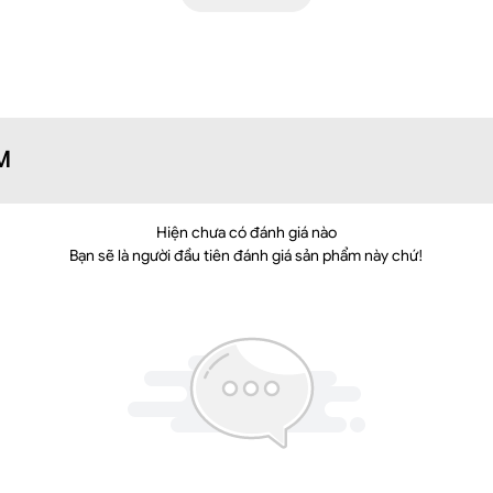
ẩn: Bề mặt trơn láng khó bám bẩn, hạn chế vi khuẩn phát triển.
 khả năng chống lại tác hại của tia cực tím.
p, 2 túi sườn, khóa sau.
p là điểm nhấn giúp che khuyết điểm bụng dưới to, eo to, hông to, b
M
 trung, nắm bắt xu hướng 2026.
g thị giác thu hút ánh nhìn và giấu khuyết điểm
Hiện chưa có đánh giá nào
Bạn sẽ là người đầu tiên đánh giá sản phẩm này chứ!