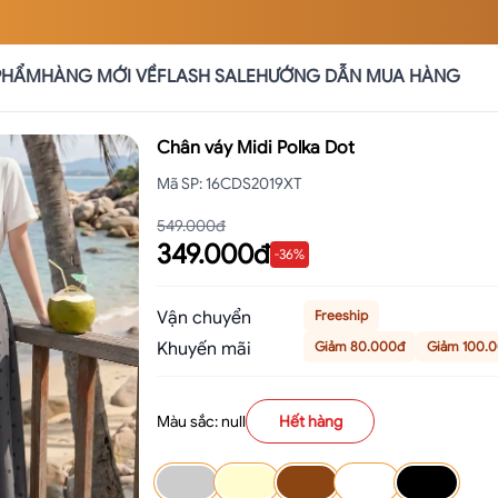
PHẨM
HÀNG MỚI VỀ
FLASH SALE
HƯỚNG DẪN MUA HÀNG
Chân váy Midi Polka Dot
Mã SP
:
16CDS2019XT
549.000đ
349.000đ
-
36
%
Vận chuyển
Freeship
Khuyến mãi
Giảm 80.000đ
Giảm 100.
Màu sắc: null
Hết hàng