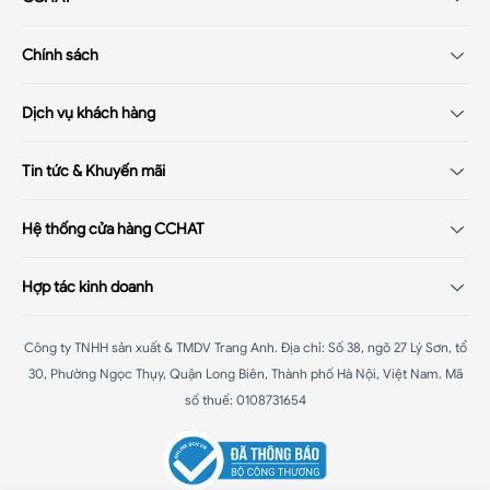
Giới thiệu
Chính sách
Tuyển dụng
Chính sách điều khoản
Hệ thống cửa hàng
Dịch vụ khách hàng
Chính sách khách hàng thân thiết
Hướng dẫn mua hàng
Chính sách thanh toán
Tin tức & Khuyến mãi
Hỏi đáp - Q&A
Chính sách đổi/trả hàng
Xu hướng thời trang 2025
Hệ thống cửa hàng CCHAT
Chính sách bảo hành
Đại tiệc sale
Chính sách vận chuyển
CChat - Bà Triệu
:
Số 58B Bà Triệu, Hoàn Kiếm, Hà Nội
Mega livestream
Hợp tác kinh doanh
Chính sách bảo mật
CChat - Chùa Bốc
:
187 Chùa Bốc, Đống Đa, Hà Nội
CChat - Phạm Ngọc Thạch
:
102A.B1 Phạm Ngọc Thạch, Đống Đa,
Đại lý nhượng quyền
Hà Nội
Công ty TNHH sản xuất & TMDV Trang Anh
.
Địa chỉ: Số 38, ngõ 27 Lý Sơn, tổ
Affiliate
CChat - Hàng Vôi
30, Phường Ngọc Thụy, Quận Long Biên, Thành phố Hà Nội, Việt Nam
:
42 Hàng Vôi, Hoàn Kiếm, Hà Nội
.
Mã
CChat - Hải Phòng
:
Tầng 2 Aeon Mall Hải Phòng
số thuế: 0108731654