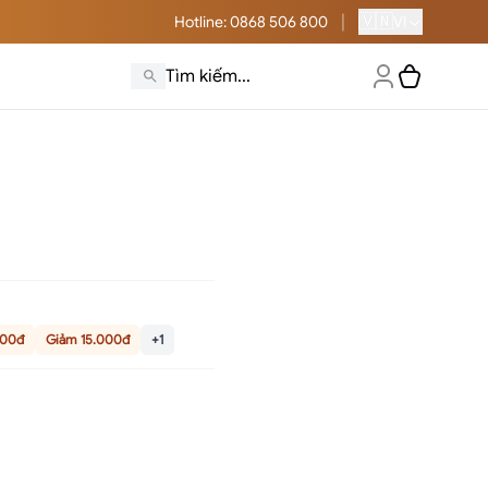
|
🇻🇳
Hotline
: 0868 506 800
VI
000đ
Giảm 15.000đ
+1