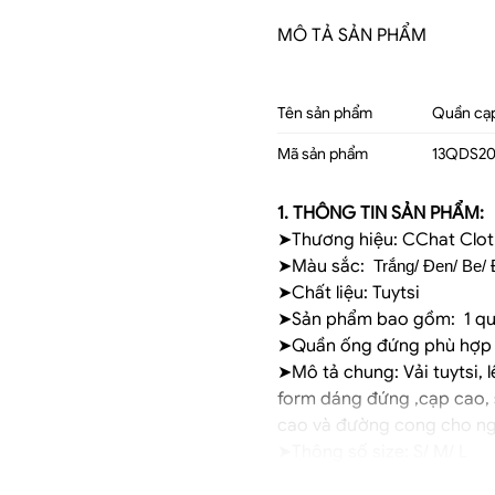
MÔ TẢ SẢN PHẨM
Tên sản phẩm
Quần cạ
Mã sản phẩm
13QDS20
1. THÔNG TIN SẢN PHẨM: 
➤Thương hiệu: CChat Clo
➤Màu sắc:
 Trắng/ Đen/ Be/
➤Chất liệu: Tuytsi
➤Sản phẩm bao gồm: 1 q
➤Quần ống đứng phù hợp p
➤Mô tả chung: Vải tuytsi, 
form dáng đứng ,cạp cao, 
cao và đường cong cho n
➤Thông số size: S/ M/ L