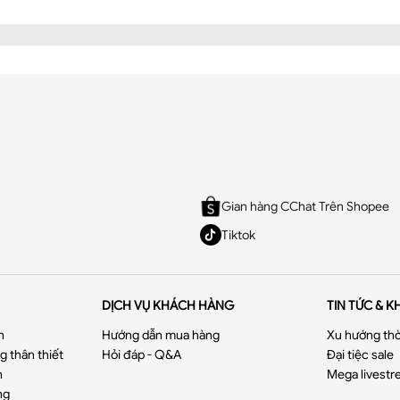
Gian hàng CChat Trên Shopee
Tiktok
DỊCH VỤ KHÁCH HÀNG
TIN TỨC & K
n
Hướng dẫn mua hàng
Xu hướng thờ
 thân thiết
Hỏi đáp - Q&A
Đại tiệc sale
uần cạp cao ống đứng chất tuytsi cao cấp
n
Mega livestr
chất tuytsi cao cấp không co giãn, nhẹ mềm mịn, chuẩn form
ng