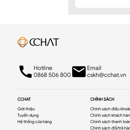
Hotline
Email
0868 506 800
cskh@cchat.vn
CCHAT
CHÍNH SÁCH
Giới thiệu
Chính sách điều khoả
Tuyển dụng
Chính sách khách hàng
2. ĐẶC ĐIỂM SẢN PHẨM: Q
Hệ thống cửa hàng
Chính sách thanh toá
➤Quần được yêu thích bởi 
Chính sách đổi/trả hà