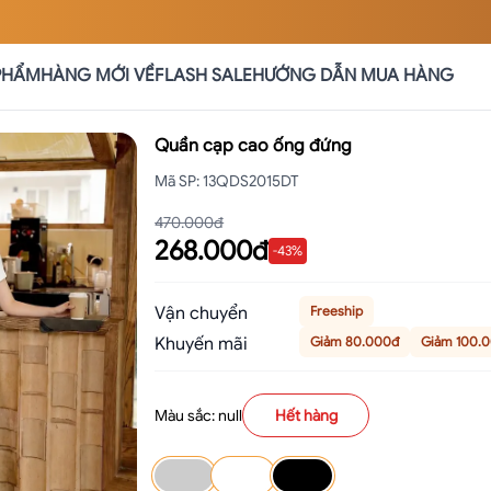
PHẨM
HÀNG MỚI VỀ
FLASH SALE
HƯỚNG DẪN MUA HÀNG
Quần cạp cao ống đứng
Mã SP
:
13QDS2015DT
470.000đ
268.000đ
-
43
%
Vận chuyển
Freeship
Khuyến mãi
Giảm 80.000đ
Giảm 100.
Màu sắc: null
Hết hàng