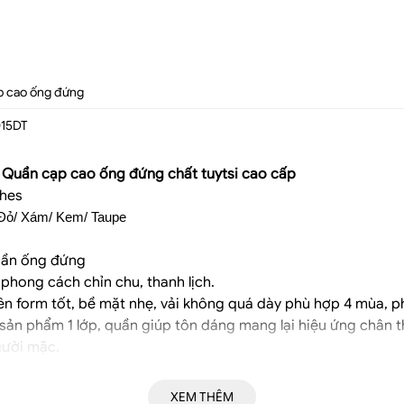
p cao ống đứng
15DT
Quần cạp cao ống đứng chất tuytsi cao cấp
thes
 Đỏ/ Xám/ Kem/ Taupe 
uần ống đứng
hong cách chỉn chu, thanh lịch.
lên form tốt, bề mặt nhẹ, vải không quá dày phù hợp 4 mùa, p
sản phẩm 1 lớp, quần giúp tôn dáng mang lại hiệu ứng chân t
gười mặc.
XEM THÊM