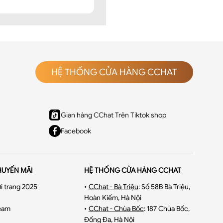
HỆ THỐNG CỬA HÀNG CCHAT
Gian hàng CChat Trên Tiktok shop
Facebook
HUYẾN MÃI
HỆ THỐNG CỬA HÀNG CCHAT
i trang 2025
•
CChat - Bà Triệu
:
Số 58B Bà Triệu,
Hoàn Kiếm, Hà Nội
eam
•
CChat - Chùa Bốc
:
187 Chùa Bốc,
, bề mặt có vân chéo rất
Đống Đa, Hà Nội