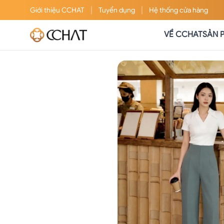
|
|
Giới thiệu
CCHAT
Tuyển dụng
Hệ thống cửa hàng
VỀ CCHAT
SẢN 