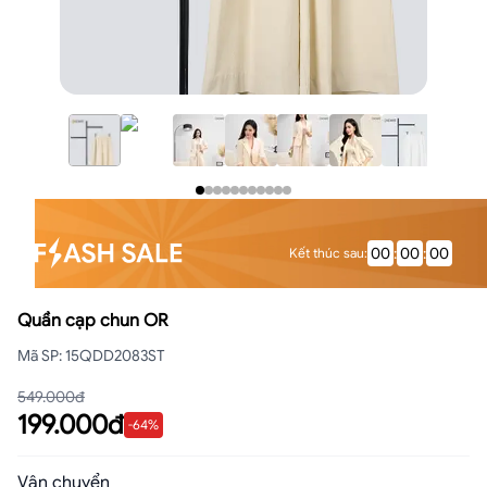
00
:
00
:
00
Kết thúc sau
:
Quần cạp chun OR
Mã SP
:
15QDD2083ST
549.000đ
199.000đ
-
64
%
Vận chuyển