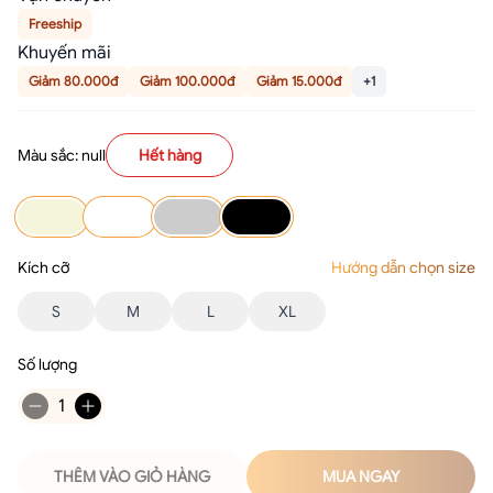
Freeship
Khuyến mãi
Giảm 80.000đ
Giảm 100.000đ
Giảm 15.000đ
+1
Màu sắc: null
Hết hàng
Kích cỡ
Hướng dẫn chọn size
S
M
L
XL
Số lượng
1
THÊM VÀO GIỎ HÀNG
MUA NGAY