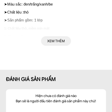
➤Màu sắc: đen/trắng/xanh/be
➤Chất liệu :thô
➤Sản phẩm gồm: 1 lớp
1: Chất liệu thô, mềm mịn mát
2: Phom suông
XEM THÊM
3: SP 1 lớp
4: Quần cạp chun, xếp ly lật sườn TT, túi dọc sườn, bản gấu to
➤ Dáng: suông
➤Thông số size: S/ M/ L/ XL
ĐÁNH GIÁ SẢN PHẨM
Hiện chưa có đánh giá nào
Bạn sẽ là người đầu tiên đánh giá sản phẩm này chứ!