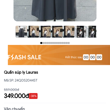
00
:
00
:
00
Kết thúc sau
:
Quần súp ly Lauras
Mã SP
:
24QDS2044ST
559.000đ
349.000đ
-
38
%
Vận chuyển