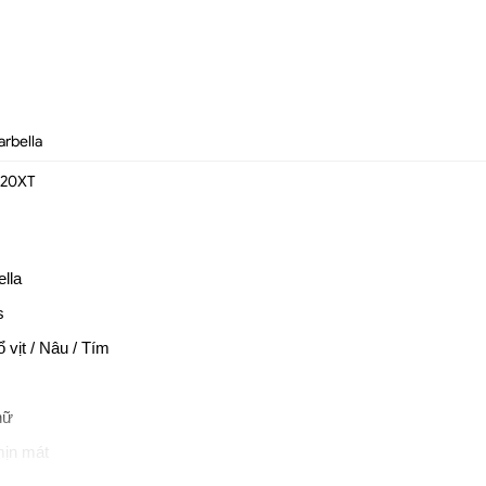
arbella
020XT
lla
s
vịt / Nâu / Tím
nữ
mịn mát