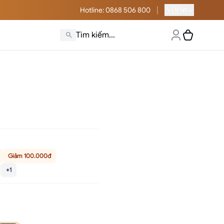
|
🇻🇳
Hotline
: 0868 506 800
VI
Giảm 100.000đ
+1