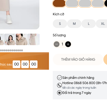
Kích cỡ
S
M
L
XL
Số lượng
1
THÊM VÀO GIỎ HÀNG
00
:
00
:
00
thúc sau
:
Sản phẩm chính hãng
Hotline 0868 506 800 (8h-17h
tất cả các ngày trong tuần
Đổi trả trong 7 ngày