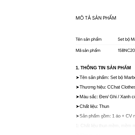
MÔ TẢ SẢN PHẨM
Tên sản phẩm
Set bộ M
Mã sản phẩm
15BNC2
1. THÔNG TIN SẢN PHẨM
➤Tên sản phẩm: Set bộ Marbe
➤Thương hiệu: CChat Clothe
➤Màu sắc: Đen/ Ghi / Xanh cổ 
➤Chất liệu: Thun
➤Sản phẩm gồm: 1 áo + CV 
1: Chất liệu thun mềm, mềm 