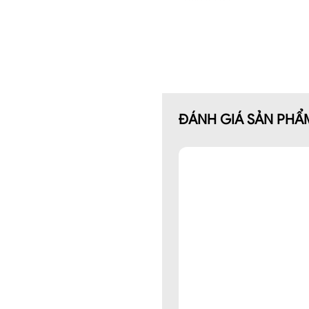
2: Phom xòe
3: SP 1 lớp
4: Áo cổ nan không chân mở k
gấu chun bo gấu, thêu ngực tr
thêu ngực trai
cvay cạp chun,xẻ tà thẳng thâ
ĐÁNH GIÁ SẢN PHẨ
Túi ốp chéo TT, chiết ly sau
➤ Dáng: xòe
➤Thông số size: S/ M/ L/ XL/ 