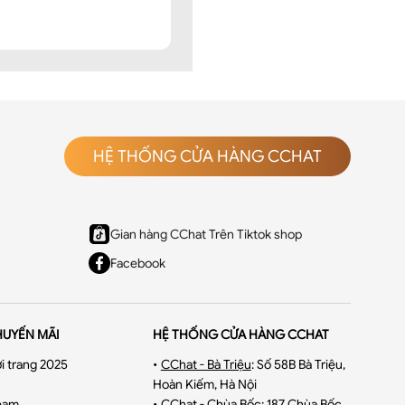
HỆ THỐNG CỬA HÀNG CCHAT
Gian hàng CChat Trên Tiktok shop
Facebook
HUYẾN MÃI
HỆ THỐNG CỬA HÀNG CCHAT
i trang 2025
•
CChat - Bà Triệu
:
Số 58B Bà Triệu,
Hoàn Kiếm, Hà Nội
eam
•
CChat - Chùa Bốc
:
187 Chùa Bốc,