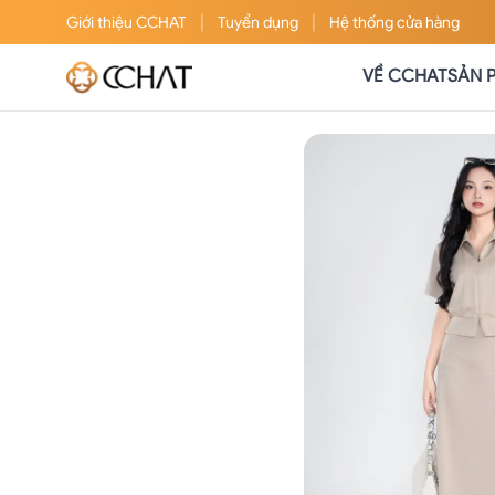
|
|
Giới thiệu
CCHAT
Tuyển dụng
Hệ thống cửa hàng
VỀ CCHAT
SẢN 