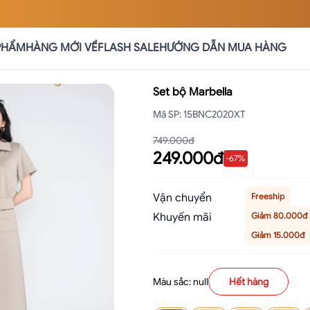
PHẨM
HÀNG MỚI VỀ
FLASH SALE
HƯỚNG DẪN MUA HÀNG
Set bộ Marbella
Mã SP
:
15BNC2020XT
749.000đ
249.000đ
-
67
%
Vận chuyển
Freeship
Khuyến mãi
Giảm 80.000đ
Giảm 15.000đ
Màu sắc: null
Hết hàng