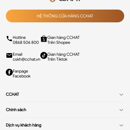
HỆ THỐNG CỬA HÀNG CCHAT
Hotline
Gian hàng CCHAT
0868 506 800
Trên Shopee
Email
Gian hàng CCHAT
cskh@cchat.vn
Trên Tiktok
Fanpage
Facebook
CCHAT
Giới thiệu
Chính sách
Tuyển dụng
Chính sách điều khoản
Hệ thống cửa hàng
Dịch vụ khách hàng