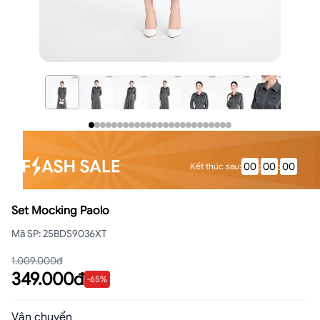
00
:
00
:
00
Kết thúc sau
:
Set Mocking Paolo
Mã SP
:
25BDS9036XT
1.009.000đ
349.000đ
-
65
%
Vận chuyển