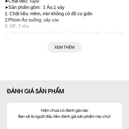
➤Chất liệu: 
Tuysi
➤Sản phẩm gồm:  1 Áo,1 váy  
1: Chất liệu: mềm, mịn không có độ co giãn 
2:Phom Áo suông, váy 
xòe 
3: SP: 2 lớp  
4: 
Váy xếp ly 1 chiều TT xếp ly TS, 2 túi sườn, cạp 7 cm, khóa 
sau, áo trang trí cúp ngực, cổ đức trong, măng séc to, dáng 
suông, cổ phối vải, gấu đuôi tôm nhẹ
XEM THÊM
➤ Dáng: Áo suông, váy 
xòe 
➤Thông số size: S/ M/ L/XL/XXL
ĐÁNH GIÁ SẢN PHẨM
Hiện chưa có đánh giá nào
Bạn sẽ là người đầu tiên đánh giá sản phẩm này chứ!