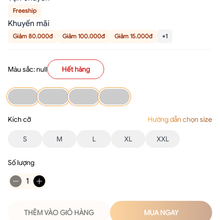
Freeship
Khuyến mãi
Giảm 80.000đ
Giảm 100.000đ
Giảm 15.000đ
+1
Màu sắc: null
Hết hàng
Kích cỡ
Hướng dẫn chọn size
S
M
L
XL
XXL
Số lượng
1
THÊM VÀO GIỎ HÀNG
MUA NGAY