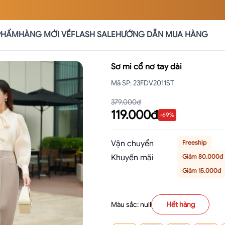
PHẨM
HÀNG MỚI VỀ
FLASH SALE
HƯỚNG DẪN MUA HÀNG
Sơ mi cổ nơ tay dài
Mã SP
:
23FDV2011ST
379.000đ
119.000đ
-
69
%
Vận chuyển
Freeship
Khuyến mãi
Giảm 80.000đ
Giảm 15.000đ
Màu sắc: null
Hết hàng