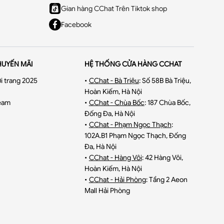
Gian hàng CChat Trên Tiktok shop
Facebook
HUYẾN MÃI
HỆ THỐNG CỬA HÀNG CCHAT
i trang 2025
•
CChat - Bà Triệu
:
Số 58B Bà Triệu,
Hoàn Kiếm, Hà Nội
eam
•
CChat - Chùa Bốc
:
187 Chùa Bốc,
Đống Đa, Hà Nội
•
CChat - Phạm Ngọc Thạch
:
102A.B1 Phạm Ngọc Thạch, Đống
Đa, Hà Nội
•
CChat - Hàng Vôi
:
42 Hàng Vôi,
Hoàn Kiếm, Hà Nội
•
CChat - Hải Phòng
:
Tầng 2 Aeon
Mall Hải Phòng