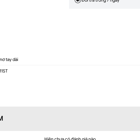
nơ tay dài
11ST
M
Hiện chưa có đánh giá nào