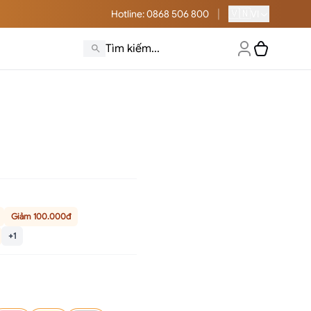
|
🇻🇳
Hotline
: 0868 506 800
VI
Giảm 100.000đ
+1