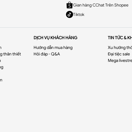
Gian hàng CChat Trên Shopee
Tiktok
DỊCH VỤ KHÁCH HÀNG
TIN TỨC & K
n
Hướng dẫn mua hàng
Xu hướng thờ
 thân thiết
Hỏi đáp - Q&A
Đại tiệc sale
n
Mega livestr
ng
ển