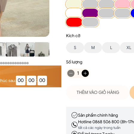
Kích cỡ
S
M
L
XL
Số lượng
1
00
:
00
:
00
thúc sau
:
THÊM VÀO GIỎ HÀNG
Sản phẩm chính hãng
Hotline 0868 506 800 (8h-17h
tất cả các ngày trong tuần
Đổi trả trong 7 ngày