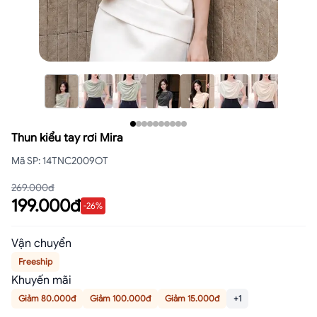
Thun kiểu tay rơi Mira
Mã SP
:
14TNC2009OT
269.000đ
199.000đ
-
26
%
Vận chuyển
Freeship
Khuyến mãi
Giảm 80.000đ
Giảm 100.000đ
Giảm 15.000đ
+1