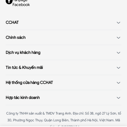
Facebook
CCHAT
Giới thiệu
Chính sách
Tuyển dụng
Chính sách điều khoản
Hệ thống cửa hàng
Dịch vụ khách hàng
Chính sách khách hàng thân thiết
Hướng dẫn mua hàng
Chính sách thanh toán
Tin tức & Khuyến mãi
Hỏi đáp - Q&A
Chính sách đổi/trả hàng
Xu hướng thời trang 2025
Hệ thống cửa hàng CCHAT
Chính sách bảo hành
Đại tiệc sale
Chính sách vận chuyển
CChat - Bà Triệu
:
Số 58B Bà Triệu, Hoàn Kiếm, Hà Nội
Mega livestream
Hợp tác kinh doanh
Chính sách bảo mật
CChat - Chùa Bốc
:
187 Chùa Bốc, Đống Đa, Hà Nội
CChat - Phạm Ngọc Thạch
:
102A.B1 Phạm Ngọc Thạch, Đống Đa,
Đại lý nhượng quyền
Hà Nội
Công ty TNHH sản xuất & TMDV Trang Anh
.
Địa chỉ: Số 38, ngõ 27 Lý Sơn, tổ
Affiliate
CChat - Hàng Vôi
30, Phường Ngọc Thụy, Quận Long Biên, Thành phố Hà Nội, Việt Nam
:
42 Hàng Vôi, Hoàn Kiếm, Hà Nội
.
Mã
số thuế: 0108731654