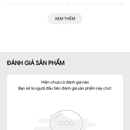
1.Vc: Thun tăm, vải thun co dãn tốt, bề mặt nổi vân sọc, vải dày 
vừa, mát tay. 
XEM THÊM
2: Phom dáng áo ôm eo
3: 1 lớp
4: Áo chui đầu. 
5.Áo với thiết kế tay dơi phần trên suông rộng, phần eo xuống 
hông ôm sát trước ngực tay trái xếp nếp tạo kiểu, có 1 khuy 
ĐÁNH GIÁ SẢN PHẨM
tròn KL trang trí. Áo tay dơi phù hợp với quần ống vẩy, chân 
váy dập ly
Hiện chưa có đánh giá nào
Dáng ôm
➤Kiểu dáng: 
Bạn sẽ là người đầu tiên đánh giá sản phẩm này chứ!
➤Thông số size: S/ M/ L