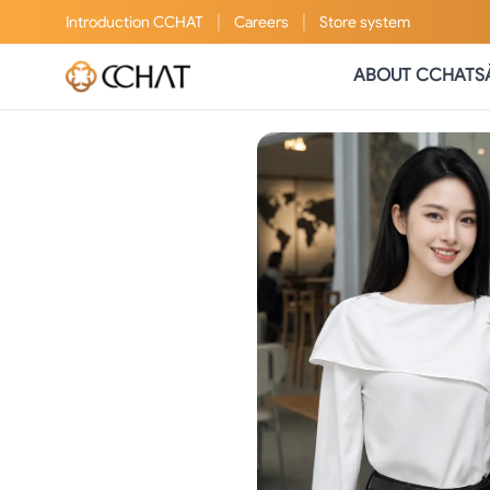
|
|
Introduction
CCHAT
Careers
Store system
ABOUT CCHAT
S