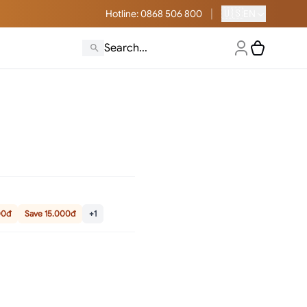
|
🇺🇸
Hotline
: 0868 506 800
EN
00đ
Save 15.000đ
+1