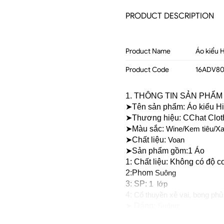
PRODUCT DESCRIPTION
Product Name
Áo kiểu 
Product Code
16ADV80
1. THÔNG TIN SẢN PHẨM
➤Tên sản phẩm: Áo kiểu H
➤Thương hiệu: CChat Clot
➤Màu sắc: 
Wine/Kem tiêu/Xa
➤Chất liệu: 
Voan
➤Sản phẩm gồm:1 Áo 
1: Chất liệu: Không có độ c
2:Phom 
Suông
3: SP: 
1  lớp 
4: 
Cổ thuyền xẻ vai, bong phủ 
➤ Dáng: 
Suông
➤Thông số size: S/ M/ L