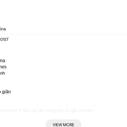
Hina
01ST
ina
hes
nh 
o giãn 
vai trước + sau, tay dài, măng sec to, gấu hơi tôm
VIEW MORE