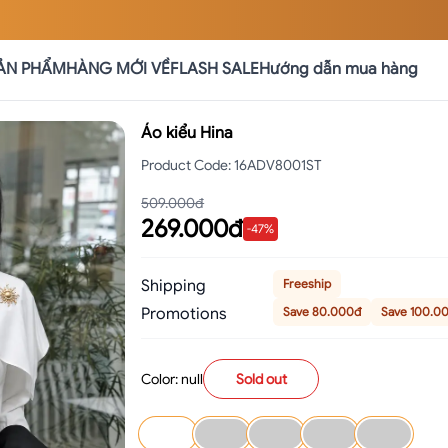
ẢN PHẨM
HÀNG MỚI VỀ
FLASH SALE
Hướng dẫn mua hàng
Áo kiểu Hina
Product Code
:
16ADV8001ST
509.000đ
269.000đ
-
47
%
Shipping
Freeship
Promotions
Save 80.000đ
Save 100.0
Color: null
Sold out