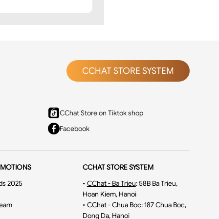
CCHAT STORE SYSTEM
CChat Store on Tiktok shop
Facebook
OMOTIONS
CCHAT STORE SYSTEM
ds 2025
•
CChat - Ba Trieu
:
58B Ba Trieu,
Hoan Kiem, Hanoi
ream
•
CChat - Chua Boc
:
187 Chua Boc,
Dong Da, Hanoi