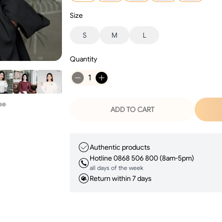
Size
S
M
L
Quantity
1
ADD TO CART
Authentic products
Hotline 0868 506 800 (8am-5pm)
all days of the week
Return within 7 days