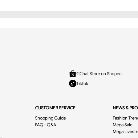
CChat Store on Shopee
ân váy pencil cạp bổ
chất liệu tuytsi cao cấp
Tiktok
chuẩn form bởi chất tuytsi
cao cấp, dày dặn, có độ co giãn t
i.
 dáng ôm tôn từng đường cong mềm mại nhưng không kém ph
CUSTOMER SERVICE
NEWS & PR
cực được yêu thích bởi khả năng tôn dáng cực đỉnh.
Shopping Guide
Fashion Tren
FAQ - Q&A
Mega Sale
Mega Livest