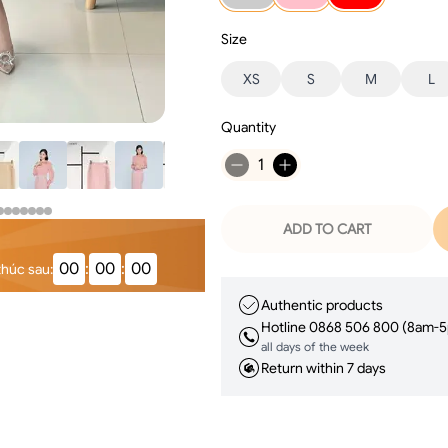
Size
XS
S
M
L
Quantity
1
ADD TO CART
00
:
00
:
00
thúc sau
:
Authentic products
Hotline 0868 506 800 (8am-
all days of the week
Return within 7 days