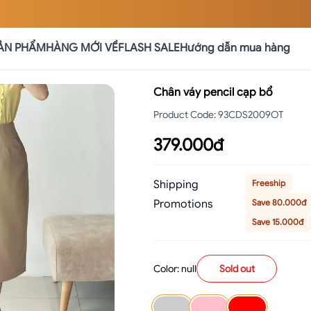
ẢN PHẨM
HÀNG MỚI VỀ
FLASH SALE
Hướng dẫn mua hàng
Chân váy pencil cạp bổ
Product Code
:
93CDS2009OT
379.000đ
Shipping
Freeship
Promotions
Save 80.000đ
Save 15.000đ
Color: null
Sold out