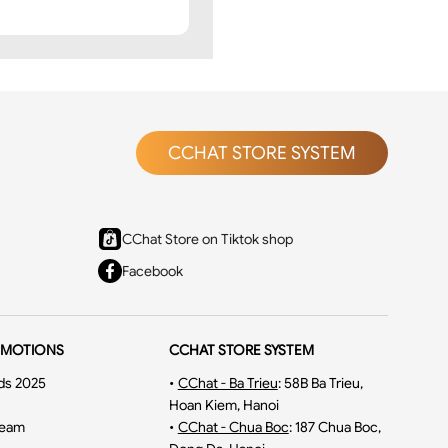
CCHAT STORE SYSTEM
CChat Store on Tiktok shop
Facebook
ốt và lên form dáng cực
ần quyến rũ của người
OMOTIONS
CCHAT STORE SYSTEM
ds 2025
•
CChat - Ba Trieu
:
58B Ba Trieu,
Hoan Kiem, Hanoi
ream
•
CChat - Chua Boc
:
187 Chua Boc,