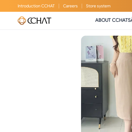
|
|
Introduction
CCHAT
Careers
Store system
ABOUT CCHAT
S