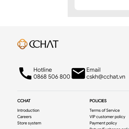
Hotline
Email
0868 506 800
cskh@cchat.vn
2. ĐẶC ĐIỂM SẢN PHẨM: Ch
➤ Chân váy pencil cạp bổ 
chuẩn- rất ít nhăn và dễ là ủ
➤
Chân váy được thiết kế
CCHAT
POLICIES
phụ nữ, thiết kế dáng ôm 
Introduction
Terms of Service
Careers
VIP customer policy
Store system
Payment policy