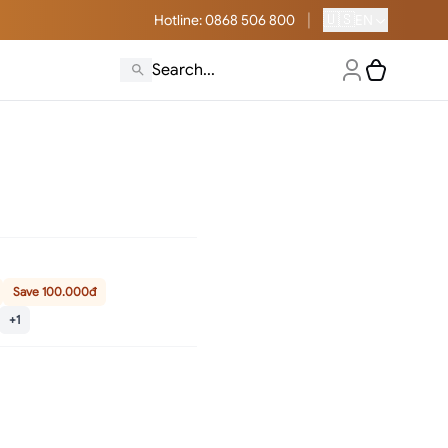
|
🇺🇸
Hotline
: 0868 506 800
EN
Save 100.000đ
+1