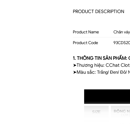
PRODUCT DESCRIPTION
Product Name
Chân váy
Product Code
93CDS2
1. THÔNG TIN SẢN PHẨM: C
➤Thương hiệu: CChat Clo
➤Màu sắc:
Trắng/ Đen/ Đỏ/ 