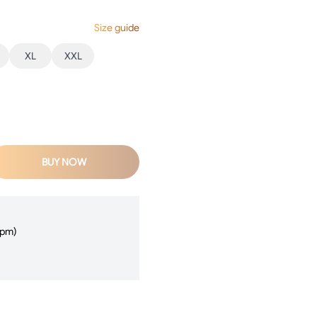
Size guide
XL
XXL
BUY NOW
5pm)